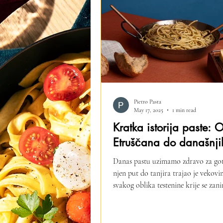
Pietro Pasta
May 17, 2025
1 min read
Kratka istorija paste: 
Etruščana do današnj
Danas pastu uzimamo zdravo za got
njen put do tanjira trajao je vekovi
svakog oblika testenine krije se zanim