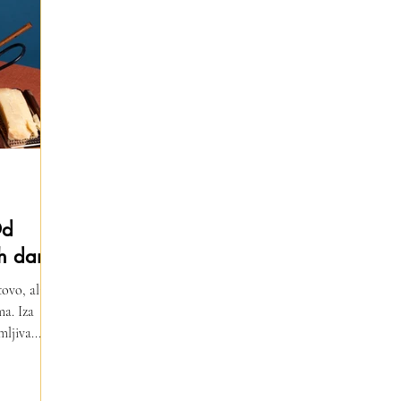
Od
ih dana
ovo, ali
ma. Iza
ljiva...